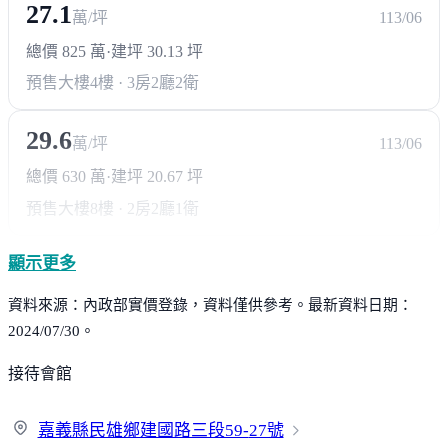
27.1
萬/坪
113/06
總價 825 萬
·
建坪 30.13 坪
預售大樓
4樓 · 3房2廳2衛
29.6
萬/坪
113/06
總價 630 萬
·
建坪 20.67 坪
預售大樓
8樓 · 2房2廳1衛
顯示更多
資料來源：內政部實價登錄，資料僅供參考。最新資料日期：
2024/07/30。
接待會館
嘉義縣民雄鄉建國路三段59-
27號