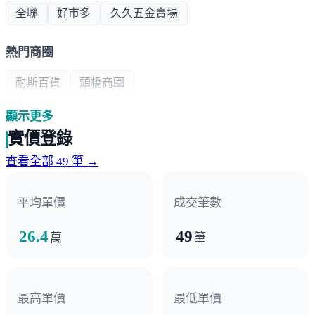
全聯
好市多
久久五金賣場
熱門商圈
耐斯百貨
頭橋商圈
顯示更多
醫療機構
實價登錄
基督教醫院
查看全部 49 筆 →
政府機構
平均單價
成交筆數
郵局
26.4
49
萬
筆
最高單價
最低單價