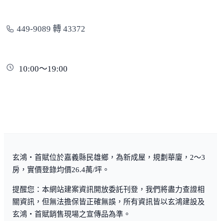
449-9089 轉 43372
10:00～19:00
玄鴻・首賦位於嘉義縣民雄鄉，為新成屋，規劃華廈，2～3
房，實價登錄均價26.4萬/坪。
提醒您：本網站建案資訊開放委託刊登，我們將盡力查證相
關資訊，但無法擔保皆正確無誤，所有資訊皆以玄鴻建設及
玄鴻・首賦銷售現場之宣傳品為準。