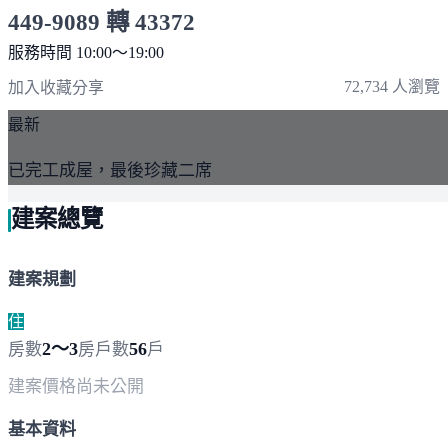
449-9089 轉 43372
服務時間 10:00～19:00
點擊上方掃描 QR Code 可快速撥打
72,734 人瀏覽
加入收藏
分享
最新
已完工成屋，最後珍藏二席
建案總覽
建案規劃
住
2～3
56
房數
房
戶數
戶
建案價格
尚未公開
基本資料