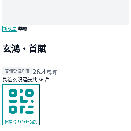
新成屋
華廈
玄鴻・首賦
26.4
實價登錄均價
萬/坪
民雄
玄鴻建設
共 56 戶
掃描 QR Code 撥打