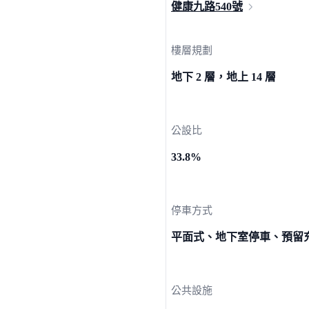
健康九路
540號
樓層規劃
地下 2 層，地上 14 層
公設比
33.8%
停車方式
平面式、地下室停車、預留
公共設施