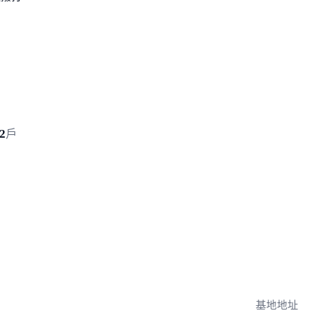
速撥打
2
戶
基地地址