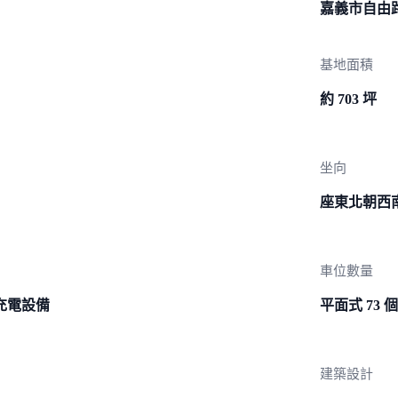
嘉義市
自由
基地面積
約 703 坪
坐向
座東北朝西
車位數量
充電設備
平面式 73 個
建築設計