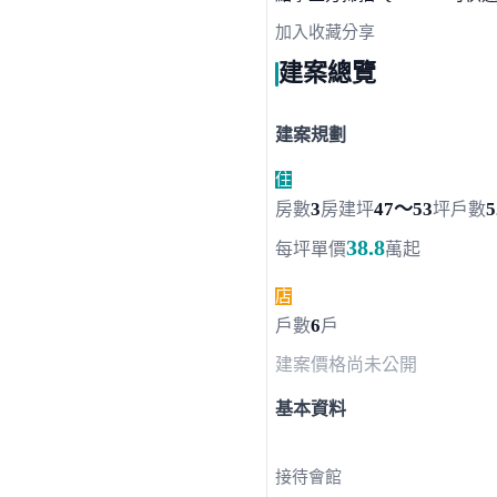
點擊上方掃描 QR Code 可快
加入收藏
分享
建案總覽
建案規劃
住
3
47～53
5
房數
房
建坪
坪
戶數
38.8
每坪單價
萬起
店
6
戶數
戶
建案價格
尚未公開
基本資料
接待會館