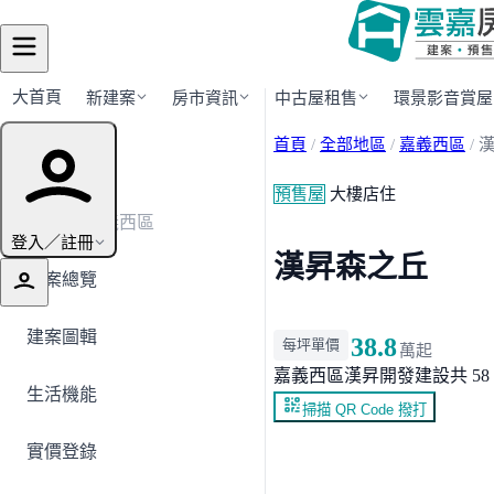
大首頁
新建案
房市資訊
中古屋租售
環景影音賞屋
首頁
/
全部地區
/
嘉義西區
/
建案導覽
預售屋
大樓店住
← 返回嘉義西區
登入／註冊
漢昇森之丘
建案總覽
建案圖輯
38.8
每坪單價
萬起
嘉義西區
漢昇開發建設
共 58
生活機能
掃描 QR Code 撥打
實價登錄