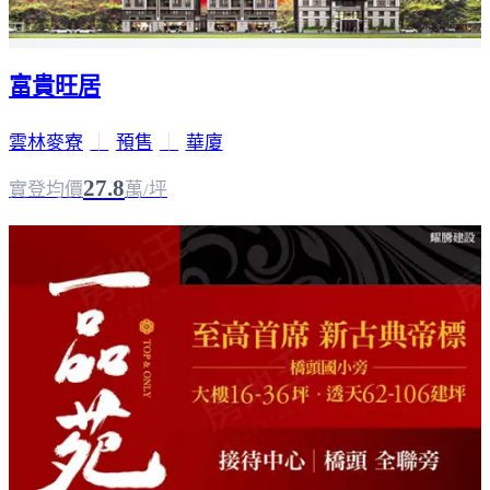
富貴旺居
雲林麥寮
｜
預售
｜
華廈
27.8
實登均價
萬/坪