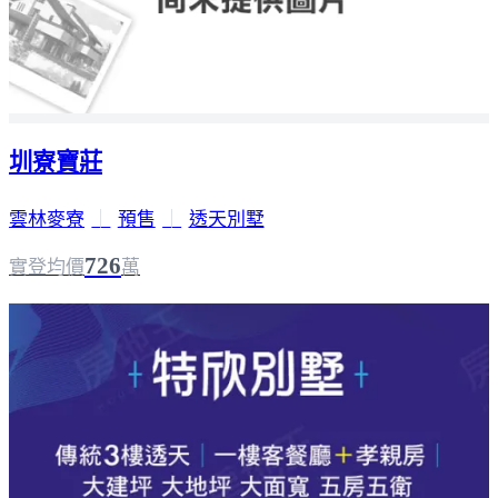
圳寮寶莊
雲林麥寮
｜
預售
｜
透天別墅
726
實登均價
萬