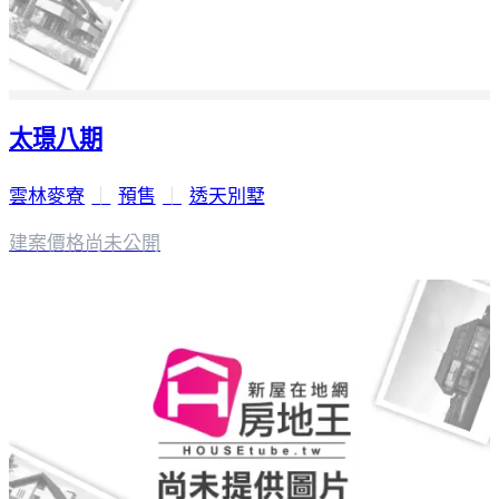
太璟八期
雲林麥寮
｜
預售
｜
透天別墅
建案價格
尚未公開