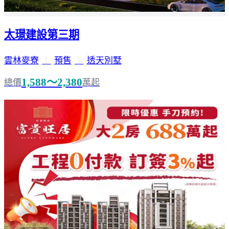
太璟建設第三期
雲林麥寮
｜
預售
｜
透天別墅
1,588～2,380
總價
萬起