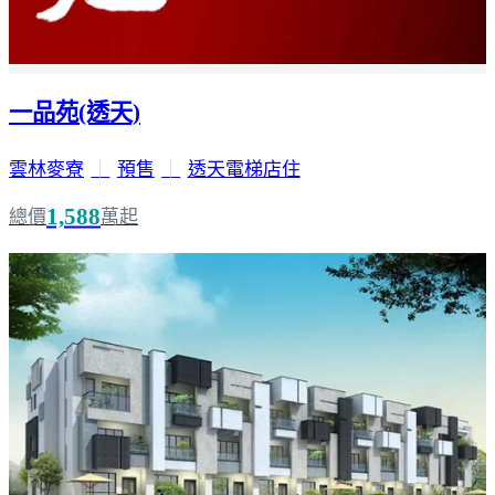
一品苑(透天)
雲林麥寮
｜
預售
｜
透天電梯店住
1,588
總價
萬起