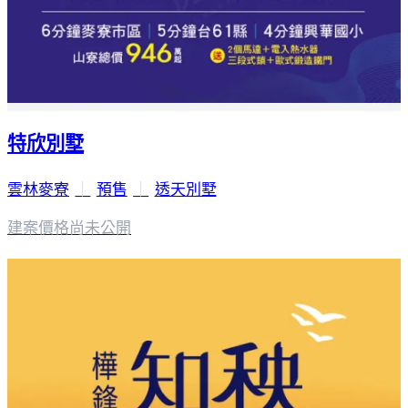
特欣別墅
雲林麥寮
｜
預售
｜
透天別墅
建案價格
尚未公開