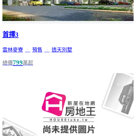
首擇3
雲林麥寮
｜
預售
｜
透天別墅
799
總價
萬起