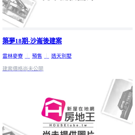
築夢18期-沙崙後建案
雲林麥寮
｜
預售
｜
透天別墅
建案價格
尚未公開