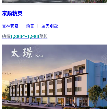
泰順精英
雲林麥寮
｜
預售
｜
透天別墅
1,880～1,980
總價
萬起