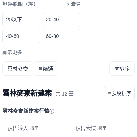
清除
地坪範圍（坪）
20以下
20-40
40-60
60-80
顯示更多
雲林麥寮
篩選
排序
雲林麥寮新建案
預設排序
共
12
筆
雲林麥寮新建案行情
預售透天
預售大樓
持平
持平