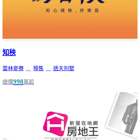
知秧
雲林麥寮
｜
預售
｜
透天別墅
998
總價
萬起