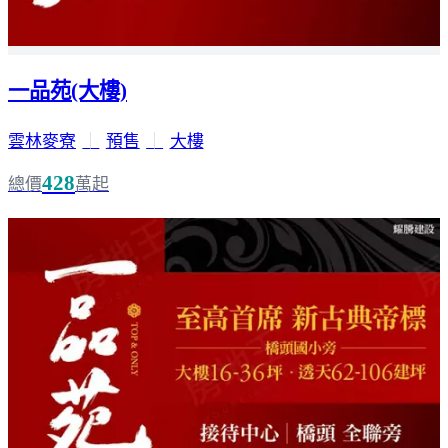
一品苑(大樓)
雲林麥寮
｜
預售
｜
大樓
428
總價
萬起