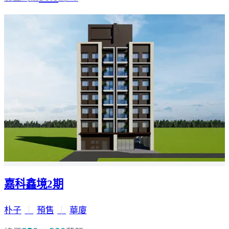
嘉科鑫境2期
朴子
｜
預售
｜
華廈