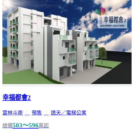
幸福都會2
雲林斗南
｜
預售
｜
透天／電梯公寓
503～596
總價
萬起