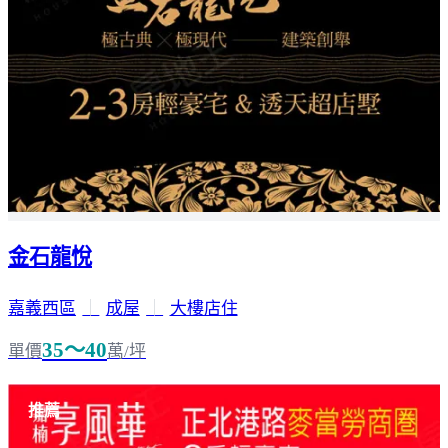
金石龍悅
嘉義西區
｜
成屋
｜
大樓店住
35～40
單價
萬/坪
推薦