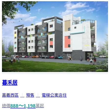
暮禾居
嘉義西區
｜
預售
｜
電梯公寓店住
888～1,198
總價
萬起