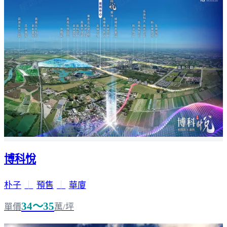
博科悅
朴子
｜
預售
｜
華廈
34～35
單價
萬/坪