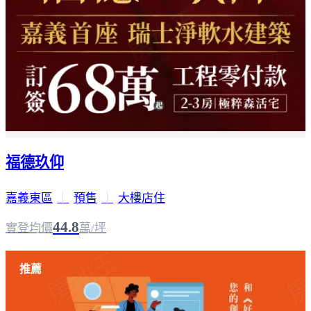
福德玖仰
嘉義東區
｜
預售
｜
大樓店住
44.8
實登均價
萬/坪
推薦