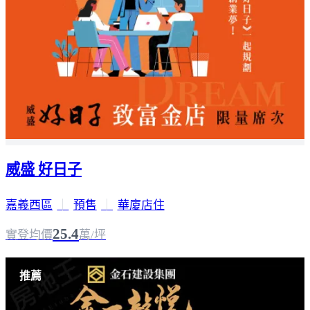
威盛 好日子
嘉義西區
｜
預售
｜
華廈店住
25.4
實登均價
萬/坪
推薦