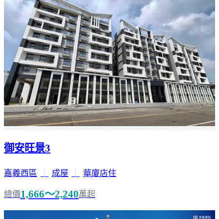
御安旺景3
嘉義西區
｜
成屋
｜
華廈店住
1,666～2,240
總價
萬起