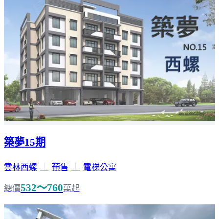
築夢15期
雲林西螺
｜
預售
｜
電梯公寓
532～760
總價
萬起