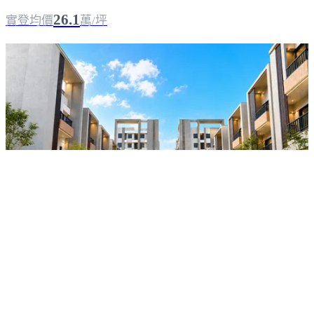
26.1
實登均價
萬/坪
翡翠森林
雲林斗六
｜
預售
｜
華廈