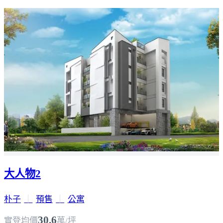
大人物2
朴子
｜
預售
｜
公寓
30.6
實登均價
萬/坪