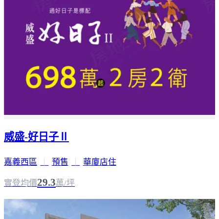
威盛-好日子Ⅱ
嘉義西區
｜
預售
｜
華廈店住
29.3
實登均價
萬/坪