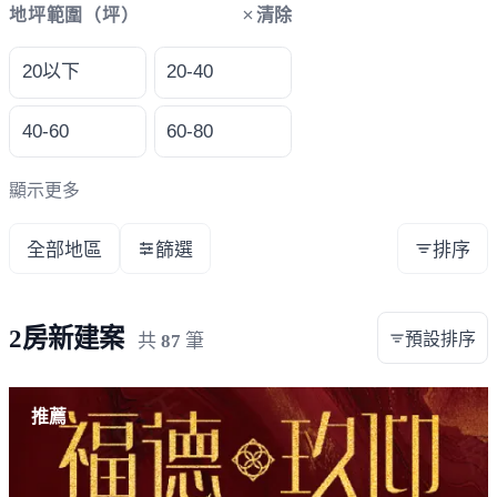
清除
地坪範圍（坪）
20以下
20-40
40-60
60-80
顯示更多
全部地區
篩選
排序
2房新建案
預設排序
共
87
筆
載入失敗，請重新整理
推薦