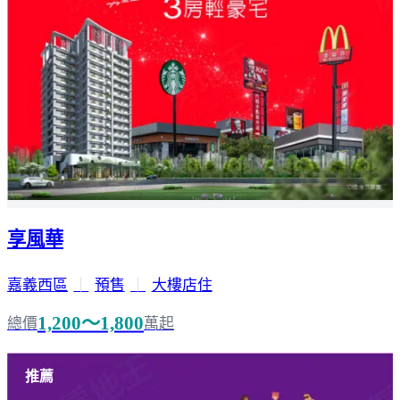
享風華
嘉義西區
｜
預售
｜
大樓店住
1,200～1,800
總價
萬起
推薦