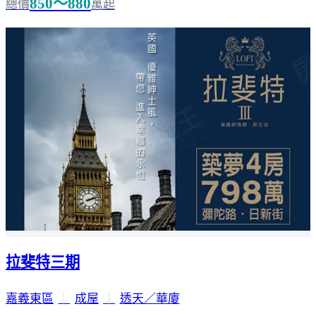
850～880
總價
萬起
拉斐特三期
嘉義東區
｜
成屋
｜
透天／華廈