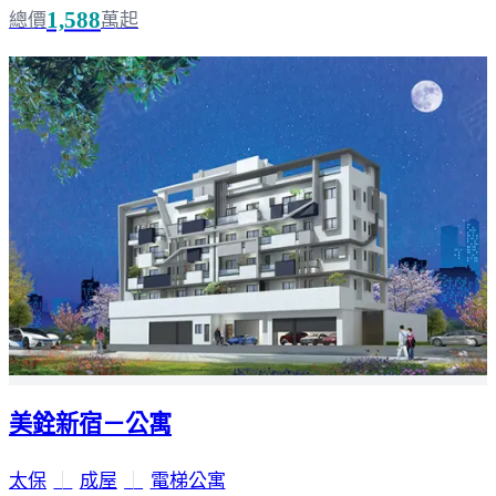
1,588
總價
萬起
美銓新宿－公寓
太保
｜
成屋
｜
電梯公寓