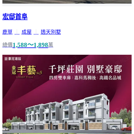
宏邸首阜
鹿草
｜
成屋
｜
透天別墅
1,588～1,898
總價
萬