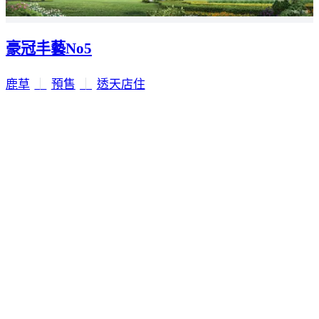
豪冠丰藝No5
鹿草
｜
預售
｜
透天店住
1,568
實登均價
萬