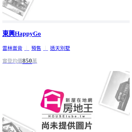
東興HappyGo
雲林崙背
｜
預售
｜
透天別墅
850
實登均價
萬