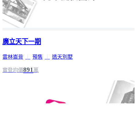
廣立天下一期
雲林崙背
｜
預售
｜
透天別墅
891
實登均價
萬