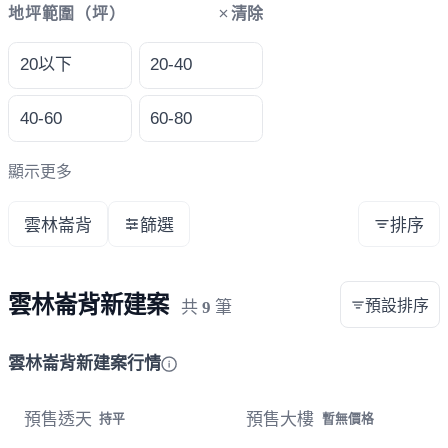
清除
地坪範圍（坪）
20以下
20-40
40-60
60-80
顯示更多
雲林崙背
篩選
排序
雲林崙背新建案
預設排序
共
9
筆
雲林崙背新建案行情
預售透天
預售大樓
持平
暫無價格