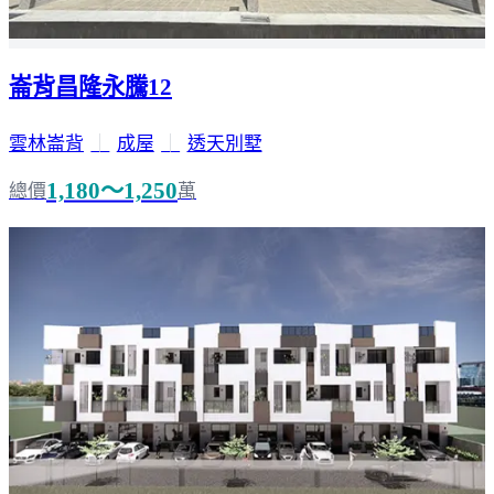
崙背昌隆永騰12
雲林崙背
｜
成屋
｜
透天別墅
1,180～1,250
總價
萬