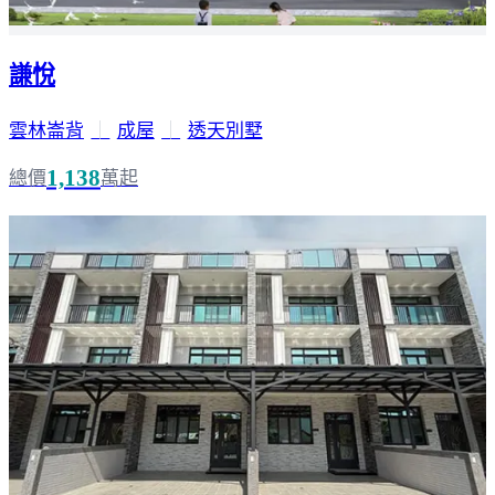
謙悅
雲林崙背
｜
成屋
｜
透天別墅
1,138
總價
萬起