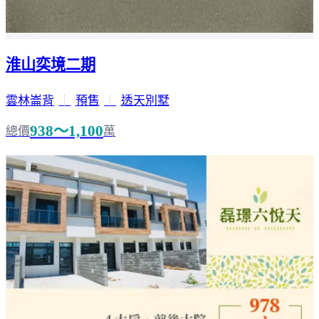
淮山奕境二期
雲林崙背
｜
預售
｜
透天別墅
938～1,100
總價
萬