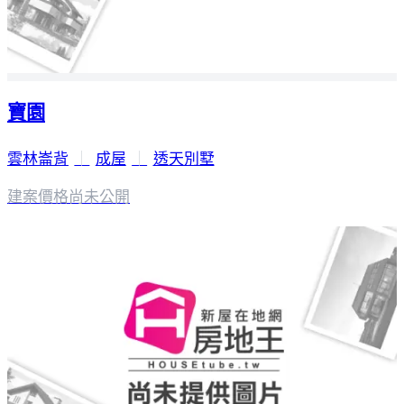
寶園
雲林崙背
｜
成屋
｜
透天別墅
建案價格
尚未公開