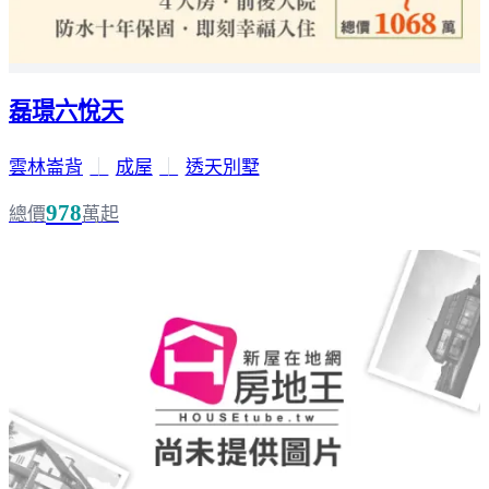
磊璟六悅天
雲林崙背
｜
成屋
｜
透天別墅
978
總價
萬起