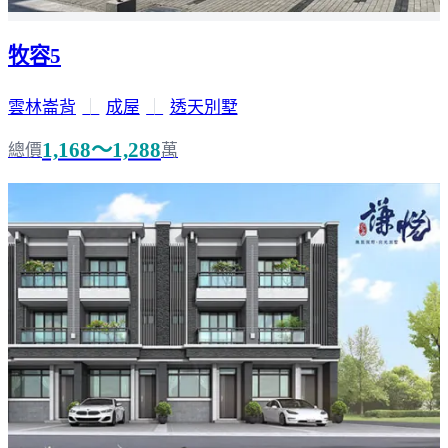
牧容5
雲林崙背
｜
成屋
｜
透天別墅
1,168～1,288
總價
萬