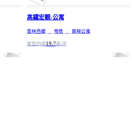
高鐵宏觀-公寓
雲林西螺
｜
預售
｜
電梯公寓
19.7
實登均價
萬/坪