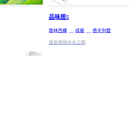
品味居5
雲林西螺
｜
成屋
｜
透天別墅
建案價格
尚未公開