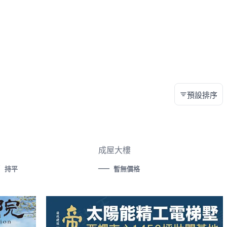
預設排序
成屋大樓
—
萬
持平
暫無價格