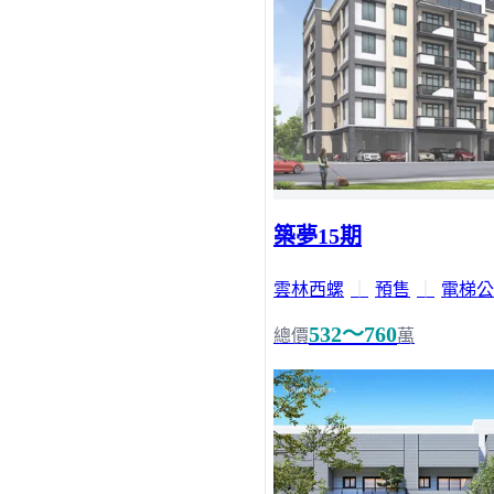
築夢15期
雲林西螺
｜
預售
｜
電梯公
532～760
總價
萬