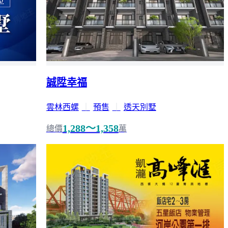
誠陞幸福
雲林西螺
｜
預售
｜
透天別墅
1,288～1,358
總價
萬