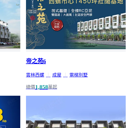
帝之苑6
雲林西螺
｜
成屋
｜
電梯別墅
1,858
總價
萬起