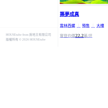
築夢成真
雲林西螺
｜
預售
｜
大樓
HOUSEtube from 房地王有限公司
22.2
實登均價
萬/坪
版權所有 © 2026 HOUSEtube