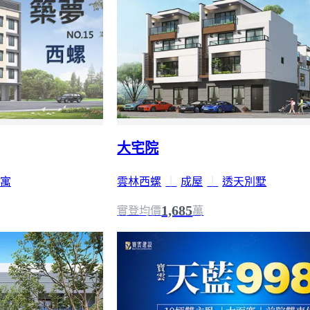
大宅院
寓
雲林西螺
｜
成屋
｜
透天別墅
1,685
實登均價
萬