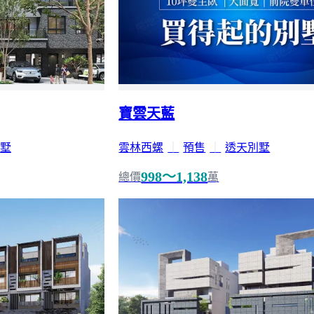
寶雲天藍
墅
雲林西螺
｜
預售
｜
透天別墅
998～1,138
總價
萬