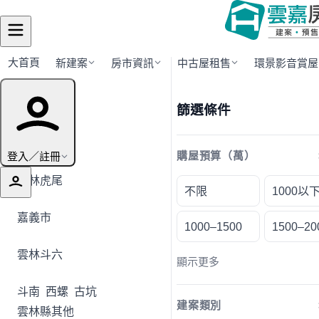
大首頁
新建案
房市資訊
中古屋租售
環景影音賞屋
行政區導覽
篩選條件
全部地區
登入／註冊
購屋預算（萬）
雲林虎尾
不限
1000以
嘉義市
1000–1500
1500–20
雲林斗六
顯示更多
斗南
西螺
古坑
建案類別
雲林縣其他