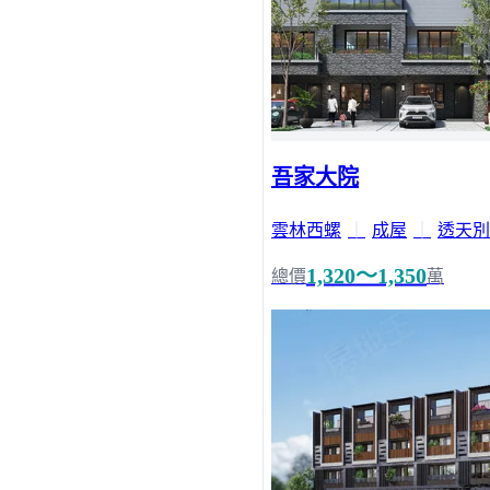
吾家大院
雲林西螺
｜
成屋
｜
透天別
1,320～1,350
總價
萬