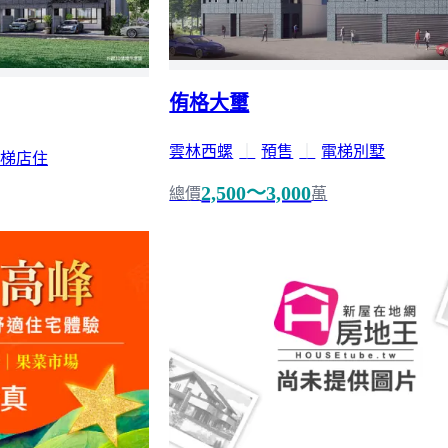
侑格大璽
雲林西螺
｜
預售
｜
電梯別墅
梯店住
2,500～3,000
總價
萬