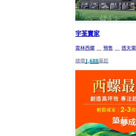
宇荃寶家
雲林西螺
｜
預售
｜
透天電
1,688
總價
萬起