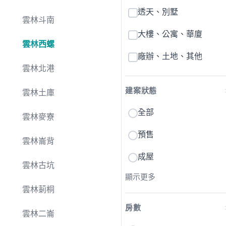
透天、別墅
雲林斗南
大樓、公寓、華廈
雲林西螺
廠辦、土地、其他
雲林北港
建案狀態
雲林土庫
全部
雲林麥寮
預售
雲林崙背
成屋
雲林古坑
顯示更多
雲林莿桐
房數
雲林二崙