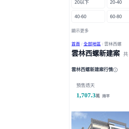
20以下
20-40
40-60
60-80
顯示更多
首頁
/
全部地區
/
雲林西螺
雲林西螺新建案
雲林西螺新建案行情
預售透天
1,707.3
萬
持平
載入失敗，請重新整理