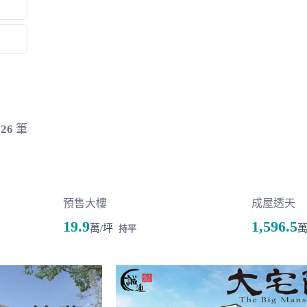
共
26
筆
預售大樓
成屋透天
19.9
1,596.5
萬/坪
持平