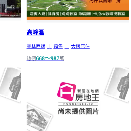
高峰滙
雲林西螺
｜
預售
｜
大樓店住
668～987
總價
萬