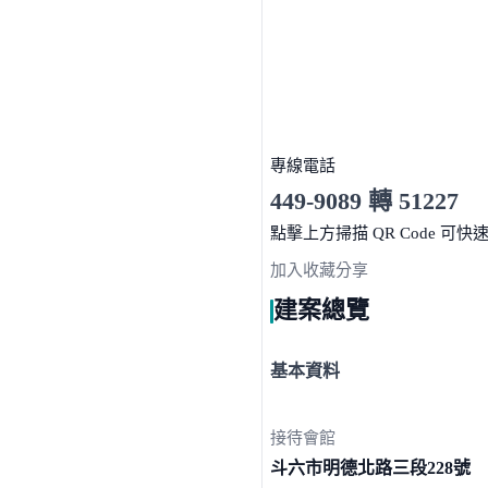
專線電話
449-9089 轉 51227
服務時間 10:00～19:00
點擊上方掃描 QR Code 可快
加入收藏
分享
建案總覽
基本資料
接待會館
斗六市明德北路三段
228號