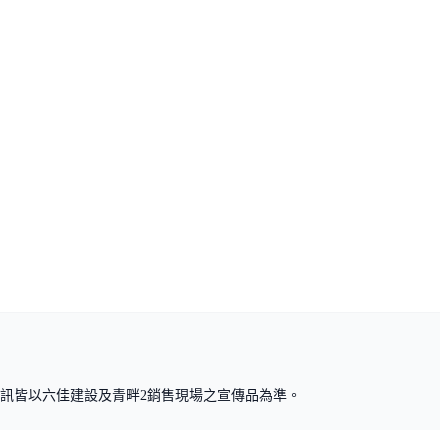
訊皆以六佳建設及青畔2銷售現場之宣傳品為準。