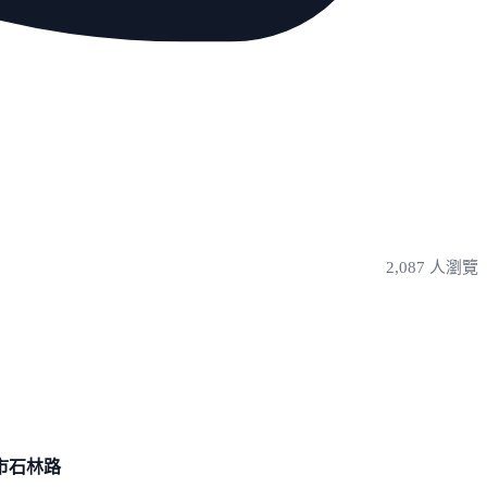
2,087 人瀏覽
市
石林路