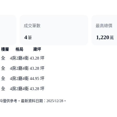
成交筆數
最高總價
4
1,220
筆
萬
樓層
格局
建坪
全
4房2廳4衛
43.28 坪
全
4房2廳4衛
43.28 坪
全
4房2廳4衛
44.95 坪
全
4房2廳4衛
43.28 坪
供參考。最新資料日期：2025/12/28。