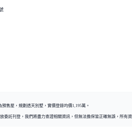
8號
預售屋，規劃透天別墅，實價登錄均價1,195萬。
放委託刊登，我們將盡力查證相關資訊，但無法擔保皆正確無誤，所有資