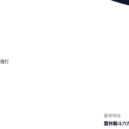
速撥打
基地地址
雲林縣斗六