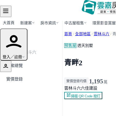
大首頁
新建案
房市資訊
中古屋租售
環景影音賞屋
首頁
/
全部地區
/
雲林斗六
/
青
建案導覽
預售屋
透天別墅
← 返回雲林斗六
登入／註冊
青畔2
建案總覽
實價登錄
1,195
實價登錄均價
萬
雲林斗六
六佳建設
掃描 QR Code 撥打