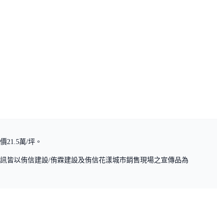
1.5萬/坪。
訊皆以侑信建設/侑霖建設及侑信花漾城市銷售現場之宣傳品為