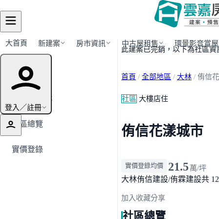
大首頁
新建案
房市資訊
中古屋租售
環景影音賞屋
此建案已完銷，以下為社區資
建案導覽
首頁
/
全部地區
/
大林
/
侑信
← 返回大林
社區
大樓店住
登入／註冊
社區總覽
侑信花漾城市
實價登錄
21.5
實價登錄均價
萬/坪
大林
侑信建設/侑霖建設
共 1
加入收藏
分享
社區總覽