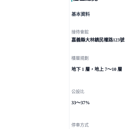
基本資料
接待會館
嘉義縣大林鎮民權路
123號
樓層規劃
地下 1 層，地上 7～10 層
公設比
33～37%
停車方式