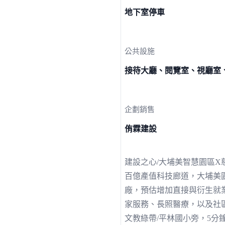
地下室停車
公共設施
接待大廳、閱覽室、視廳室
企劃銷售
侑霖建設
建設之心/大埔美智慧園區X
百億產值科技廊道，大埔美
廠，預估增加直接與衍生就業
家服務、長照醫療，以及社
文教綠帶/平林國小旁，5分