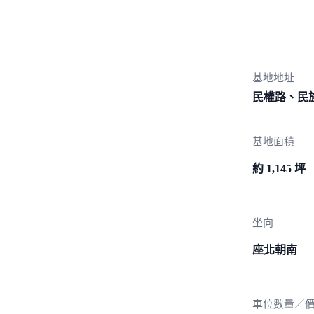
基地地址
民權路、民
基地面積
約 1,145 坪
坐向
座北朝南
車位數量／