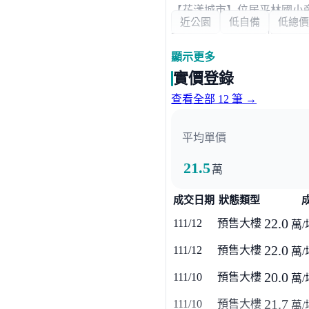
【花漾城市】位居平林國小
近公園
低自備
低總價
正路商圈、中山路商圈…等
飯店管理/大林唯一10樓2-
顯示更多
台中名宅團隊侑信建設攜手旗
實價登錄
收、門禁管理、安全社區闔
查看全部 12 筆 →
超值推薦/精緻3房最大的小
買給現在的自己成家，也買
平均單價
空間不憋屈，成家剛剛好投
大林首座飯店管理宅│10樓精
21.5
萬
24HR物業管理˙迎賓大廳˙
成交日期
狀態類型
22.0
111/12
預售大樓
萬/
22.0
111/12
預售大樓
萬/
20.0
111/10
預售大樓
萬/
21.7
111/10
預售大樓
萬/