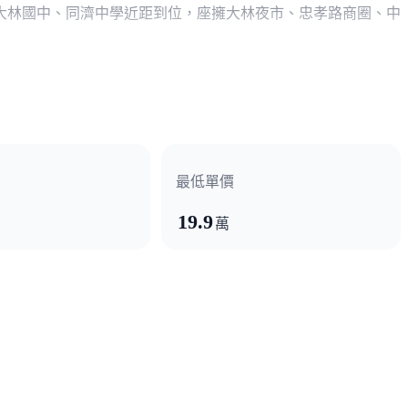
大林國中、同濟中學近距到位，座擁大林夜市、忠孝路商圈、中
閱覽區、視聽室、生活廚房、健身瑜珈室...一應俱全，宅配代
，主臥、次臥再加一房兒童遊戲室、和室、讀書房，讓孩子長大
最低單價
19.9
萬