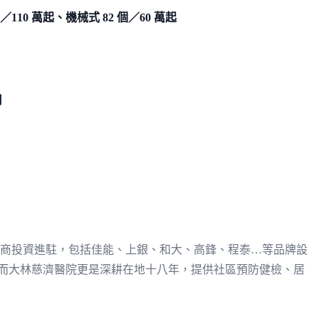
個／110 萬起、機械式 82 個／60 萬起
月
廠商投資進駐，包括佳能、上銀、和大、高鋒、程泰…等品牌設
益！而大林慈濟醫院更是深耕在地十八年，提供社區預防健檢、居