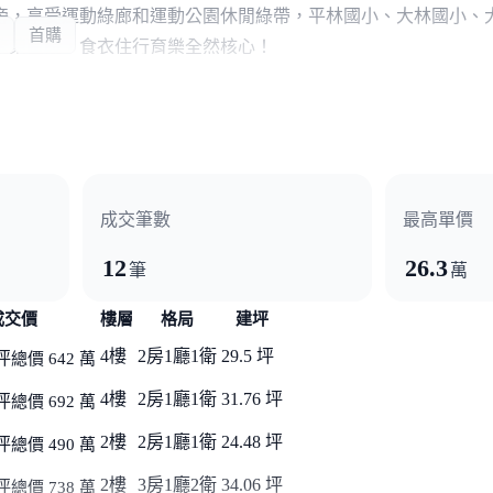
旁，享受運動綠廊和運動公園休閒綠帶，平林國小、大林國小、
首購
繁榮區段，食衣住行育樂全然核心！
3房飯店管理宅
下寬悅酒店，共同打造飯店級管理精品宅，LOUNGER BAR、
家開心又安心！
宅，輕鬆成家入主
給未來的自己投資，超值3房最首選！衛浴皆開窗健康好宅體質
成交筆數
最高單價
資轉租好收益！
品建築│渡假會館公設│2-3房智慧宅
12
26.3
筆
萬
水漾中庭˙視聽室˙瑜珈室˙健身房˙美學廚房
成交價
樓層
格局
建坪
4樓
2房1廳1衛
29.5 坪
坪
總價 642 萬
4樓
2房1廳1衛
31.76 坪
坪
總價 692 萬
2樓
2房1廳1衛
24.48 坪
坪
總價 490 萬
2樓
3房1廳2衛
34.06 坪
坪
總價 738 萬