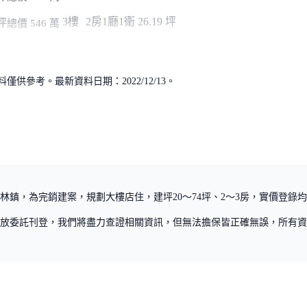
3樓
2房1廳1衛
26.19 坪
坪
總價 546 萬
供參考。最新資料日期：2022/12/13。
鎮，為完銷建案，規劃大樓店住，建坪20～74坪、2～3房，實價登錄均價2
放委託刊登，我們將盡力查證相關資訊，但無法擔保皆正確無誤，所有資
政策
資料使用政策
聯絡我們