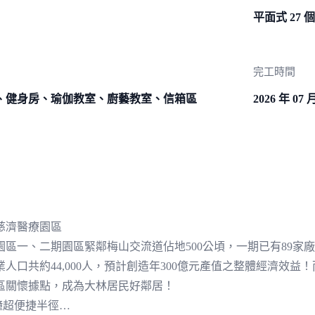
平面式 27 
完工時間
、健身房、瑜伽教室、廚藝教室、信箱區
2026 年 07 
慈濟醫療園區
園區一、二期園區緊鄰梅山交流道佔地500公頃，一期已有89家
人口共約44,000人，預計創造年300億元產值之整體經濟效
區關懷據點，成為大林居民好鄰居！
鐘超便捷半徑