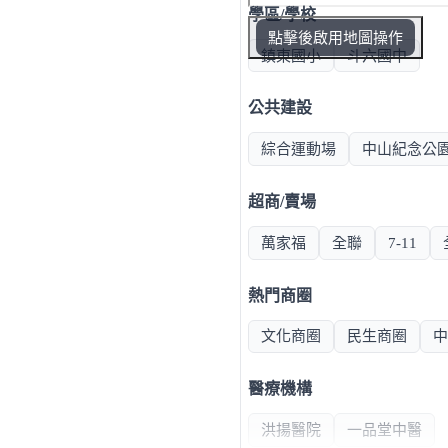
學區/學校
點擊後啟用地圖操作
鎮東國小
斗六國中
公共建設
綜合運動場
中山紀念公
超商/賣場
萬家福
全聯
7-11
熱門商圈
文化商圈
民生商圈
中
醫療機構
洪揚醫院
一品堂中醫