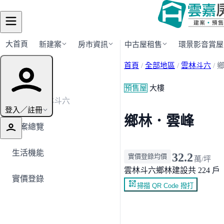
大首頁
新建案
房市資訊
中古屋租售
環景影音賞屋
首頁
/
全部地區
/
雲林斗六
/
建案導覽
預售屋
大樓
← 返回雲林斗六
登入／註冊
鄉林．雲峰
建案總覽
生活機能
32.2
實價登錄均價
萬/坪
雲林斗六
鄉林建設
共 224 戶
實價登錄
掃描 QR Code 撥打