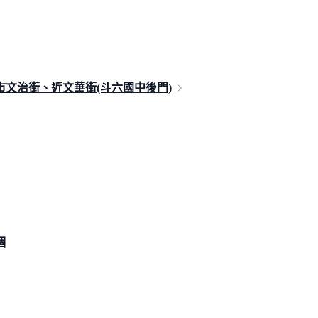
市文治街、近文華街(斗六國中
後門)
個