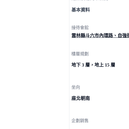
基本資料
接待會館
雲林縣斗六市內環路、自
強
樓層規劃
地下 3 層，地上 15 層
坐向
座北朝南
企劃銷售