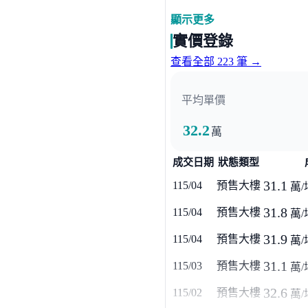
顯示更多
政府機構
實價登錄
自來水公司
查看全部 223 筆 →
其他
平均單價
第一銀行
華南銀行
土
32.2
萬
成交日期
狀態類型
31.1
115/04
預售大樓
萬/
31.8
115/04
預售大樓
萬/
31.9
115/04
預售大樓
萬/
31.1
115/03
預售大樓
萬/
32.6
115/02
預售大樓
萬/