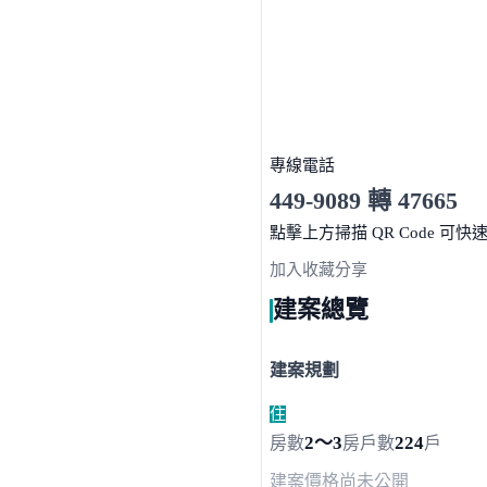
專線電話
449-9089 轉 47665
服務時間 10:00～19:00
點擊上方掃描 QR Code 可快
加入收藏
分享
建案總覽
建案規劃
住
2～3
224
房數
房
戶數
戶
建案價格
尚未公開