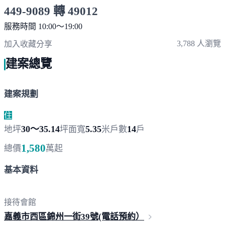
449-9089 轉 49012
服務時間 10:00～19:00
點擊上方掃描 QR Code 可快速撥打
3,788 人瀏覽
加入收藏
分享
建案總覽
建案規劃
住
30～35.14
5.35
14
地坪
坪
面寬
米
戶數
戶
1,580
總價
萬起
基本資料
接待會館
嘉義市西區錦州一街39號(電話
預約）