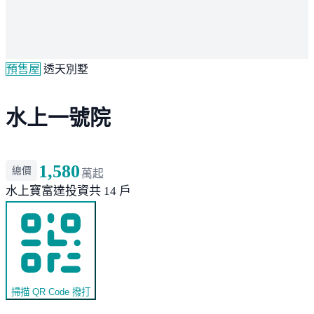
預售屋
透天別墅
水上一號院
1,580
總價
萬起
水上
寶富達投資
共 14 戶
掃描 QR Code 撥打