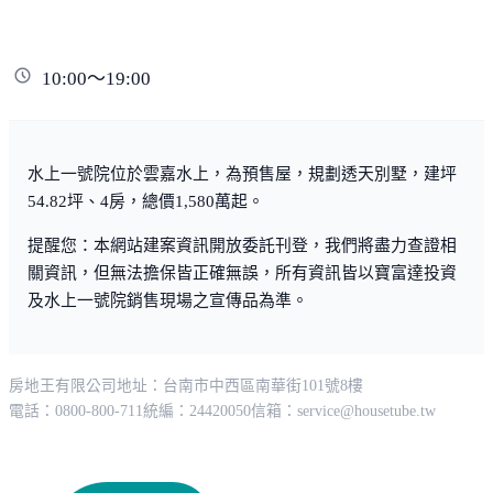
熱門商圈
站前商圈
華泰名品城商圈
文化路夜市
10:00～19:00
醫療機構
水上一號院位於雲嘉水上，為預售屋，規劃透天別墅，建坪
長庚醫院
嘉義榮民醫院
54.82坪、4房，總價1,580萬起。
政府機構
提醒您：本網站建案資訊開放委託刊登，我們將盡力查證相
關資訊，但無法擔保皆正確無誤，所有資訊皆以寶富達投資
水上鄉公所
嘉義縣政府
及水上一號院銷售現場之宣傳品為準。
其他
房地王有限公司
地址：台南市中西區南華街101號8樓
永慶高中、嘉義大學、幼能幼兒園、台積電、嘉義科學園
電話：0800-800-711
統編：24420050
信箱：
service@housetube.tw
區、故宮南院