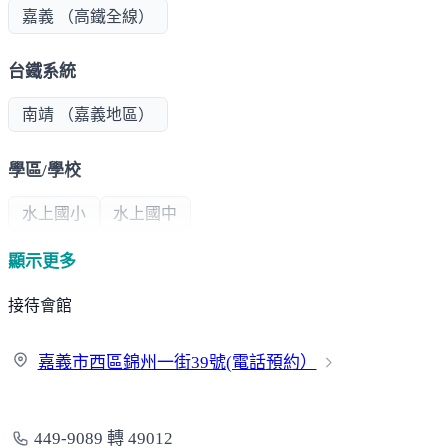
嘉義 （高鐵全線）
台鐵系統
南靖 （嘉義地區）
學區/學校
水上國小
水上國中
顯示更多
公共建設
接待會館
圖書館
水上鄉全民運動館
嘉義市西區錦州一街39號(電話
預約）
超商/賣場
全聯
寶雅
7-11
449-9089 轉 49012