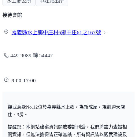
水上鄉公所
中莊派出所
接待會館
嘉義縣水上鄉中庄村6鄰中庄
61之167號
449-9089 轉 54447
9:00-17:00
觀武意墅No.12位於嘉義縣水上鄉，為新成屋，規劃透天店
住，3房。
提醒您：本網站建案資訊開放委託刊登，我們將盡力查證相
關資訊，但無法擔保皆正確無誤，所有資訊皆以觀武建設及