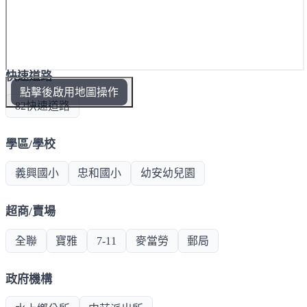
快速道路
點擊後啟用地圖操作
82快速道路
學區/學校
義興國小
忠和國小
幼安幼兒園
超商/賣場
全聯
寶雅
7-11
麥當勞
郵局
政府機構