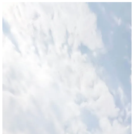
陽光角地｜採光通風自然到位
朝東、朝南｜每天醒來都有光
成屋落成｜不用等待，直接入住
交通，不用妥協
3分鐘上82快速道
銜接國1、國3
10分鐘直達嘉義市區
生活機能，剛剛好
附近有中庄營地、郵局、7-11
鄰近中埔／水上產業園區
少一點喧囂，多一點自在
這裡很適合
首購族
新婚夫妻
每天通勤，但想住得更舒服的人