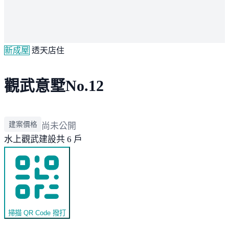
新成屋
透天店住
觀武意墅No.12
建案價格
尚未公開
水上
觀武建設
共 6 戶
掃描 QR Code 撥打