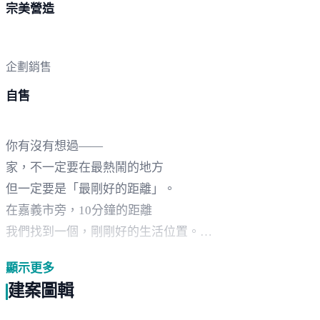
宗美營造
企劃銷售
自售
你有沒有想過——
家，不一定要在最熱鬧的地方
但一定要是「最剛好的距離」。
在嘉義市旁，10分鐘的距離
我們找到一個，剛剛好的生活位置。
嘉義水上中庄｜全齡宜居宅【觀武意墅12】
顯示更多
不是擁擠的市區
建案圖輯
但，是更舒服的生活尺度。
18米雙面臨路｜大器視野，回家就有放鬆感