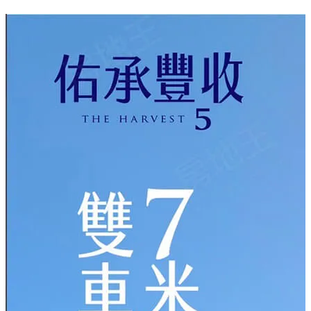
社區預防健檢、居家照護友善醫療服務
✦大林運動公園全齡休閒綠廊
公園樹海芬多精，全齡氧森悠閒生活
繁華隨享機能匯聚
全新完工敬請把握
【佑睿豐收5】雙車別墅｜7米面寬
◼接待會館：大林.中正路400巷56號
◼營業時間：上午9:30-下午6:30