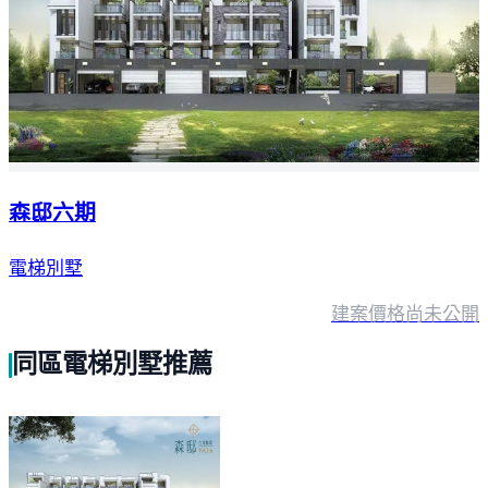
森邸六期
電梯別墅
建案價格
尚未公開
同區電梯別墅推薦