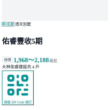
新成屋
透天別墅
佑睿豐收5期
1,968～2,188
總價
萬起
大林
佑睿建設
共 4 戶
掃描 QR Code 撥打