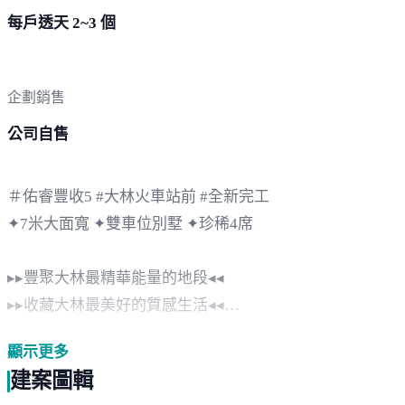
每戶透天 2~3 個
企劃銷售
公司自售
＃佑睿豐收5 #大林火車站前 #全新完工
✦7米大面寬 ✦雙車位別墅 ✦珍稀4席
▸▸豐聚大林最精華能量的地段◂◂
▸▸收藏大林最美好的質感生活◂◂
✦大林火車站繁華商圈最前線
顯示更多
中山路、中正路精彩機能一次完美擁有
建案圖輯
✦近享慈濟醫院社區醫療照護