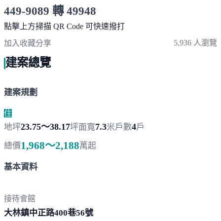
449-9089 轉 49948
服務時間 10:00～19:00
點擊上方掃描 QR Code 可快速撥打
5,936 人瀏覽
加入收藏
分享
建案總覽
建案規劃
住
23.75～38.17
7.3
4
地坪
坪
面寬
米
戶數
戶
1,968～2,188
總價
萬起
基本資料
接待會館
大林鎮中正路400巷
56號