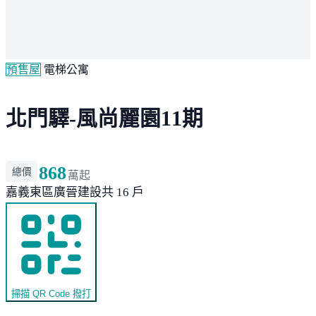
預售屋
電梯公寓
北門驛-風尚麗園11期
868
總價
萬起
嘉義東區
廣晉建設
共 16 戶
掃描 QR Code 撥打