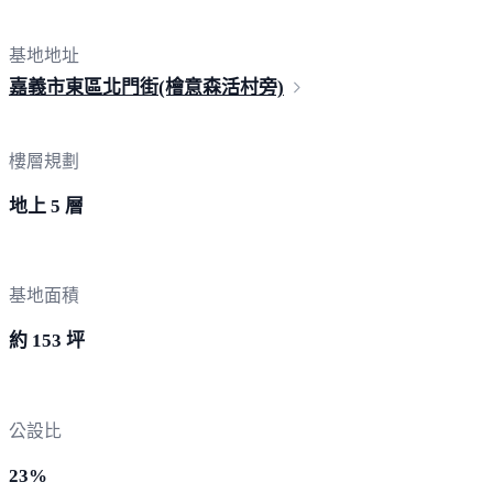
基地地址
嘉義市東區北門街(檜意森活
村旁)
樓層規劃
地上 5 層
基地面積
約 153 坪
公設比
23%