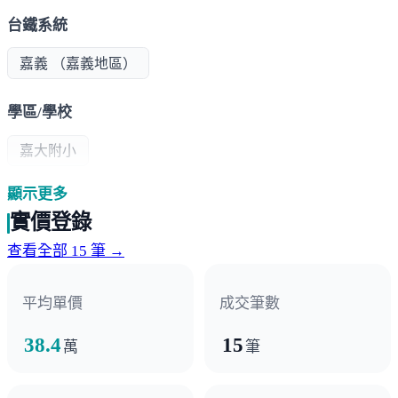
台鐵系統
嘉義 （嘉義地區）
學區/學校
嘉大附小
顯示更多
超商/賣場
實價登錄
萬家福
全聯
查看全部 15 筆 →
熱門商圈
平均單價
成交筆數
文化商圈
忠孝商圈
吳鳳商圈
38.4
15
萬
筆
醫療機構