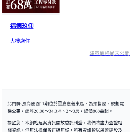
福德玖仰
大樓店住
建案價格
尚未公開
北門驛-風尚麗園11期位於雲嘉嘉義東區，為預售屋，規劃電
梯公寓，建坪20.08～34.3坪、2～3房，總價868萬起。
提醒您：本網站建案資訊開放委託刊登，我們將盡力查證相
關資訊，但無法擔保皆正確無誤，所有資訊皆以廣晉建設及