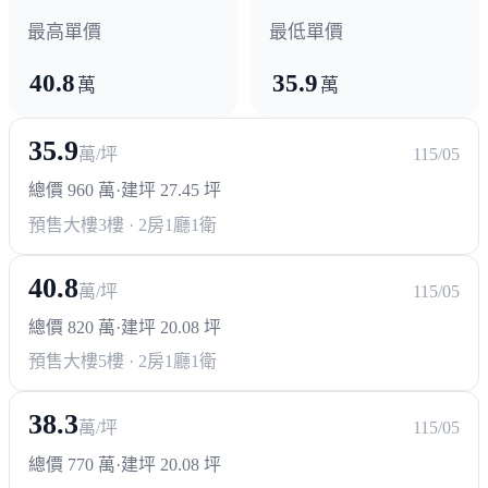
陽明醫院
嘉義基督教醫院
最高單價
最低單價
40.8
35.9
政府機構
萬
萬
市政府
35.9
萬/坪
115/05
總價 960 萬
·
建坪 27.45 坪
預售大樓
3樓 · 2房1廳1衛
40.8
萬/坪
115/05
總價 820 萬
·
建坪 20.08 坪
預售大樓
5樓 · 2房1廳1衛
38.3
萬/坪
115/05
總價 770 萬
·
建坪 20.08 坪