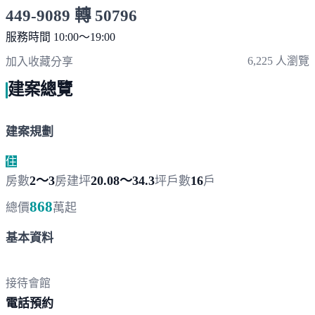
449-9089 轉 50796
服務時間 10:00～19:00
點擊上方掃描 QR Code 可快速撥打
6,225 人瀏覽
加入收藏
分享
建案總覽
建案規劃
住
2～3
20.08～34.3
16
房數
房
建坪
坪
戶數
戶
868
總價
萬起
基本資料
接待會館
電
話預約