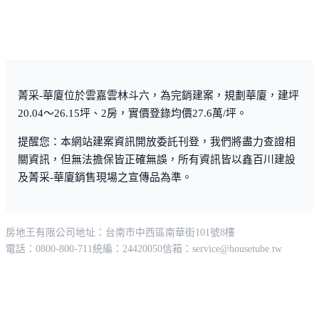
菁采-華廈位於雲嘉雲林斗六，為完銷建案，規劃華廈，建坪
20.04～26.15坪、2房，實價登錄均價27.6萬/坪。
提醒您：本網站建案資訊開放委託刊登，我們將盡力查證相
關資訊，但無法擔保皆正確無誤，所有資訊皆以鑫百川建設
及菁采-華廈銷售現場之宣傳品為準。
房地王有限公司
地址：台南市中西區南華街101號8樓
電話：0800-800-711
統編：24420050
信箱：
service@housetube.tw