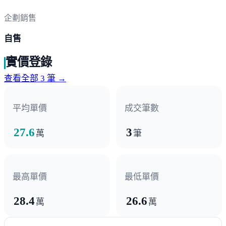
企劃銷售
自售
實價登錄
查看全部 3 筆 →
平均單價
成交筆數
27.6
3
萬
筆
最高單價
最低單價
28.4
26.6
萬
萬