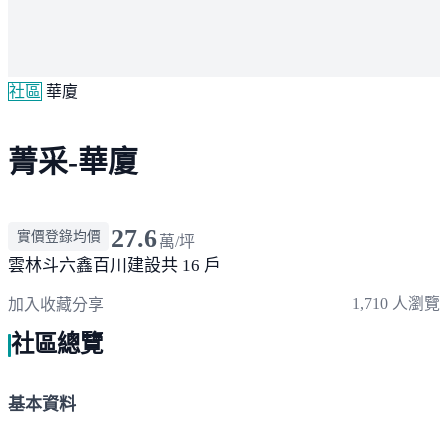
社區
華廈
菁采-華廈
27.6
實價登錄均價
萬/坪
雲林斗六
鑫百川建設
共 16 戶
1,710 人瀏覽
加入收藏
分享
社區總覽
基本資料