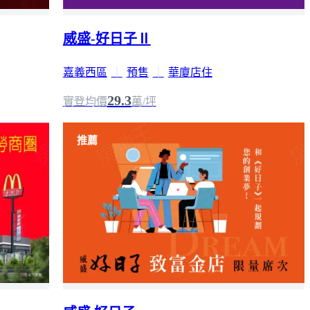
威盛-好日子Ⅱ
嘉義西區
｜
預售
｜
華廈店住
29.3
實登均價
萬/坪
推薦