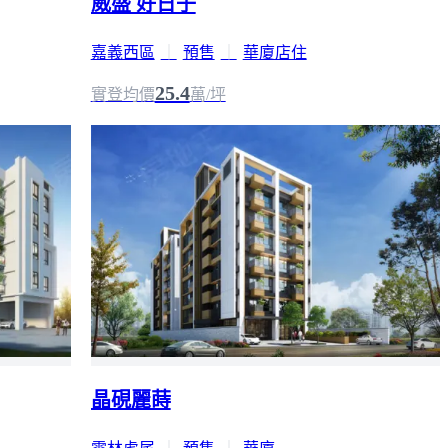
威盛 好日子
嘉義西區
｜
預售
｜
華廈店住
25.4
實登均價
萬/坪
晶硯麗蒔