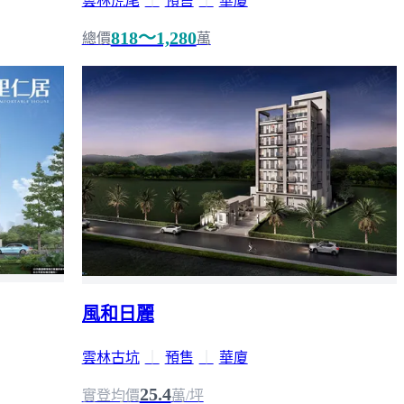
雲林虎尾
｜
預售
｜
華廈
818～1,280
總價
萬
風和日麗
雲林古坑
｜
預售
｜
華廈
25.4
實登均價
萬/坪