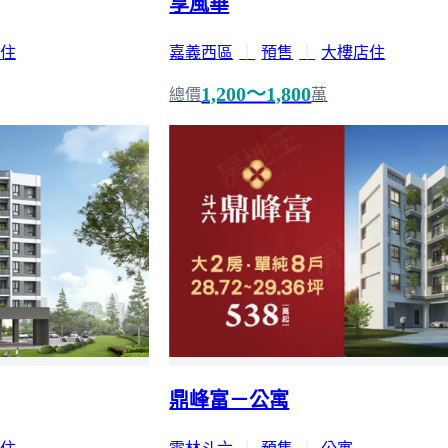
享風華
住
嘉義西區
｜
預售
｜
大樓店住
1,200～1,800
總價
萬
鼎峰富－公寓