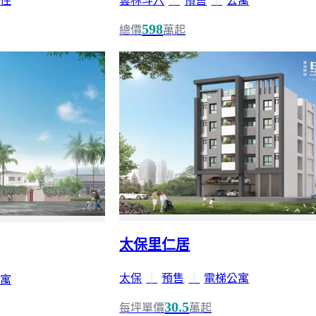
住
雲林斗六
｜
預售
｜
公寓
598
總價
萬起
太保里仁居
太保
｜
預售
｜
電梯公寓
寓
30.5
每坪單價
萬起