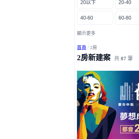
20以下
20-40
40-60
60-80
顯示更多
首頁
/
2房
2房新建案
共
87
筆
載入失敗，請重新整理
推薦