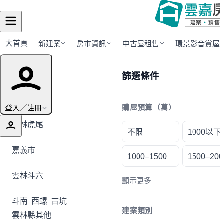
大首頁
新建案
房市資訊
中古屋租售
環景影音賞屋
行政區導覽
篩選條件
全部地區
登入／註冊
購屋預算（萬）
雲林虎尾
不限
1000以
嘉義市
1000–1500
1500–20
雲林斗六
顯示更多
斗南
西螺
古坑
建案類別
雲林縣其他