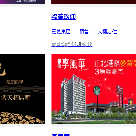
福德玖仰
嘉義東區
｜
預售
｜
大樓店住
44.8
實登均價
萬/坪
推薦