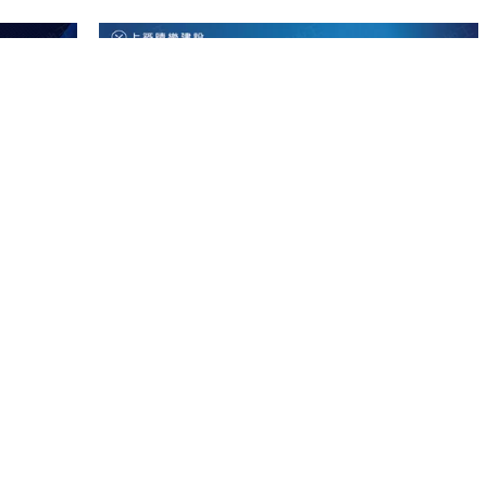
墅合院5(華廈)
雲林斗南
｜
預售
｜
華廈
31
實登均價
萬/坪