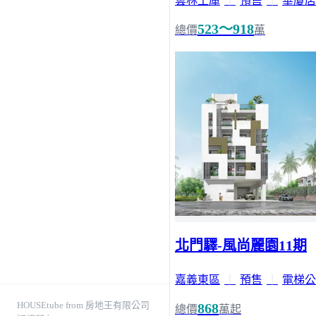
雲林土庫
｜
預售
｜
華廈店
523～918
總價
萬
北門驛-風尚麗園11期
嘉義東區
｜
預售
｜
電梯公
HOUSEtube from 房地王有限公司
868
總價
萬起