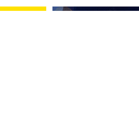
寶格双星
住
民雄
｜
預售
｜
大樓
651～1,018
總價
萬