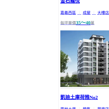
金石龍悅
嘉義西區
｜
成屋
｜
大樓店
35～40
每坪單價
萬
凱迪土庫荷雅No2