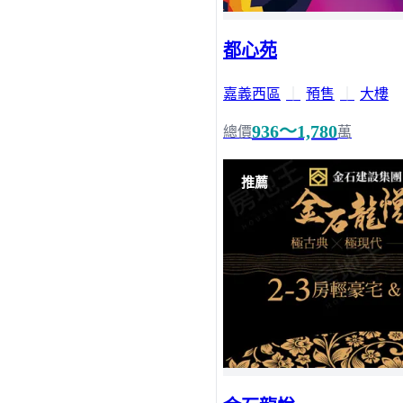
都心苑
嘉義西區
｜
預售
｜
大樓
936～1,780
總價
萬
推薦